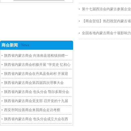
第十七届西洽会内蒙古参展企业
【商会贺信】热烈祝贺内蒙古省
全国各地内蒙古商会十项影响力
商会新闻
/ News
陕西省内蒙古商会 向洛南县巡检镇捐赠一
批救灾物资
陕西省内蒙古商会积极开展 “学党史 忆初心
谋发展”主题党日活动
陕西省内蒙古商会在丹凤县鱼岭村 开展迎
新春送温暖活动
陕西省内蒙古商会第四届四次理事大会
陕西省内蒙古商会 包头分会 鄂尔多斯分会
走访包头商会副会长单位
陕西省内蒙古商会党支部 召开党的十九届
五中全会学习会暨组织生活会
西安市阿拉善商会来我商会走访考察
陕西省内蒙古商会 包头分会成立大会在西
安召开