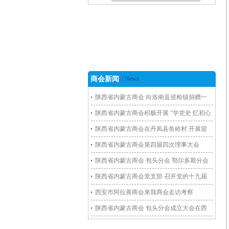
商会新闻
/ News
陕西省内蒙古商会 向洛南县巡检镇捐赠一
批救灾物资
陕西省内蒙古商会积极开展 “学党史 忆初心
谋发展”主题党日活动
陕西省内蒙古商会在丹凤县鱼岭村 开展迎
新春送温暖活动
陕西省内蒙古商会第四届四次理事大会
陕西省内蒙古商会 包头分会 鄂尔多斯分会
走访包头商会副会长单位
陕西省内蒙古商会党支部 召开党的十九届
五中全会学习会暨组织生活会
西安市阿拉善商会来我商会走访考察
陕西省内蒙古商会 包头分会成立大会在西
安召开