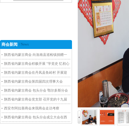
商会新闻
/ News
陕西省内蒙古商会 向洛南县巡检镇捐赠一
批救灾物资
陕西省内蒙古商会积极开展 “学党史 忆初心
谋发展”主题党日活动
陕西省内蒙古商会在丹凤县鱼岭村 开展迎
新春送温暖活动
陕西省内蒙古商会第四届四次理事大会
陕西省内蒙古商会 包头分会 鄂尔多斯分会
走访包头商会副会长单位
陕西省内蒙古商会党支部 召开党的十九届
五中全会学习会暨组织生活会
西安市阿拉善商会来我商会走访考察
陕西省内蒙古商会 包头分会成立大会在西
安召开