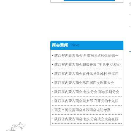
商会新闻
/ News
陕西省内蒙古商会 向洛南县巡检镇捐赠一
批救灾物资
陕西省内蒙古商会积极开展 “学党史 忆初心
谋发展”主题党日活动
陕西省内蒙古商会在丹凤县鱼岭村 开展迎
新春送温暖活动
陕西省内蒙古商会第四届四次理事大会
陕西省内蒙古商会 包头分会 鄂尔多斯分会
走访包头商会副会长单位
陕西省内蒙古商会党支部 召开党的十九届
五中全会学习会暨组织生活会
西安市阿拉善商会来我商会走访考察
陕西省内蒙古商会 包头分会成立大会在西
安召开