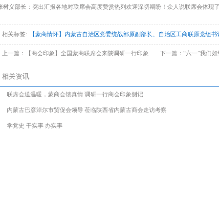
张树义部长：突出汇报各地对联席会高度赞赏热列欢迎深切期盼！众人说联席会体现
相关标签:
【蒙商情怀】内蒙古自治区党委统战部原副部长、自治区工商联原党组书
上一篇：
【商会印象】全国蒙商联席会来陕调研一行印象
下一篇：
“六一”我们
相关资讯
联席会送温暖，蒙商会馈真情 调研一行商会印象侧记
内蒙古巴彦淖尔市贸促会领导 莅临陕西省内蒙古商会走访考察
学党史 干实事 办实事